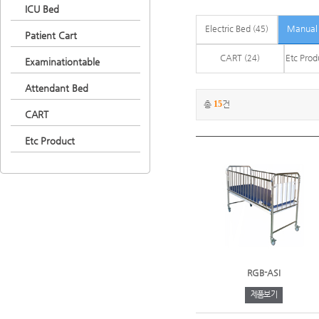
ICU Bed
Electric Bed
Manual
(45)
Patient Cart
CART
Etc Pro
(24)
Examinationtable
Attendant Bed
총
15
건
CART
Etc Product
RGB-ASI
제품보기