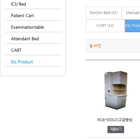
ICU Bed
Electric Bed
Manual
(45)
Patient Cart
CART
Etc Pro
(24)
Examinationtable
Attendant Bed
총
44
건
CART
Etc Product
RGB-500LD(고급형상..
제품보기